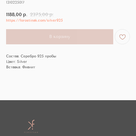
1310225017
1188,00
р.
2375,00
р.
https://forostinak.com/silver925
В корзину
Состав: Серебро 925 пробы
Цвет: Silver
Вставка: Фианит