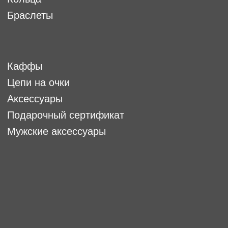
9:00-18:00 (по МСК)
+7(932)111-27-25
,
Написать нам в
Telegram,
АДРЕС МАГАЗИНА
OFFLINE-магазин:
г.Екатеринбург, ул. 8 марта 46-
ТРЦ Гринвич, 1 уровень.
(над Гиперболой, возле
магазина UOMO)
PR И МЕДИА
p.r.forostina@gmail.com
ФРАНШИЗА