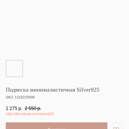
Подвеска минималистичная Silver925
SKU:
1310225006
1 275
р.
2 550
р.
https://forostinak.com/silver925