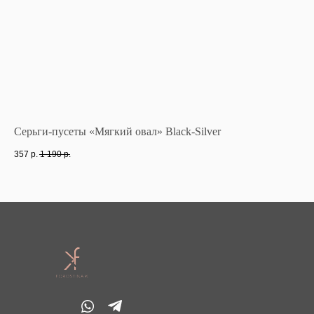
Серьги-пусеты «Мягкий овал» Black-Silver
Се
357
р.
1 190
р.
1 7