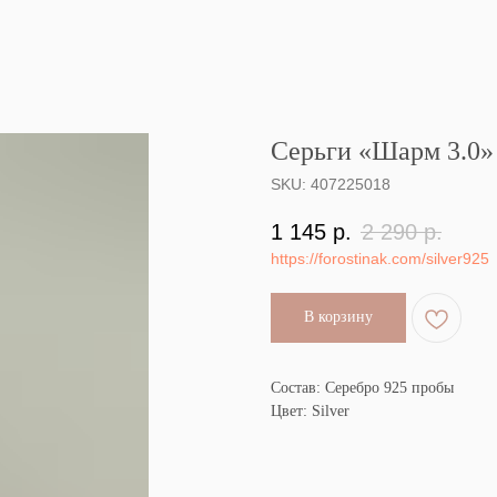
Серьги «Шарм 3.0» 
SKU:
407225018
1 145
р.
2 290
р.
https://forostinak.com/silver925
В корзину
Состав: Серебро 925 пробы
Цвет: Silver