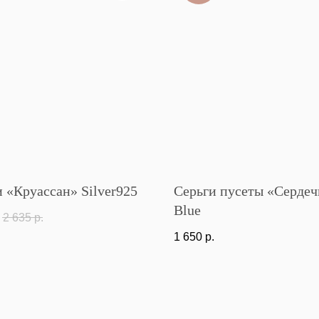
 «Круассан» Silver925
Серьги пусеты «Сердеч
Blue
.
2 635
р.
1 650
р.