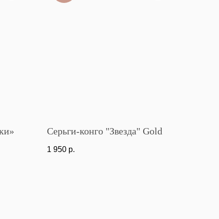
ки»
Серьги-конго "Звезда" Gold
1 950
р.