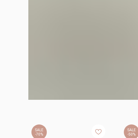
SALE
SALE
-70%
-50%