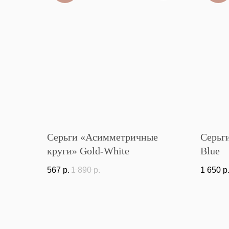
Серьги «Асимметричные
Серьг
круги» Gold-White
Blue
567
р.
1 890
р.
1 650
р