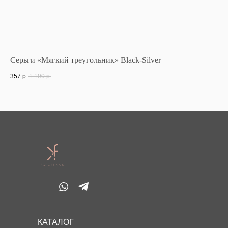
Серьги «Мягкий треугольник» Black-Silver
Се
357
р.
1 190
р.
1 7
КАТАЛОГ