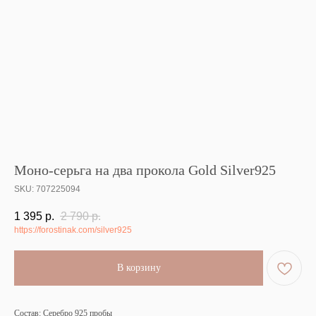
Моно-серьга на два прокола Gold Silver925
SKU:
707225094
1 395
р.
2 790
р.
https://forostinak.com/silver925
В корзину
Состав: Серебро 925 пробы