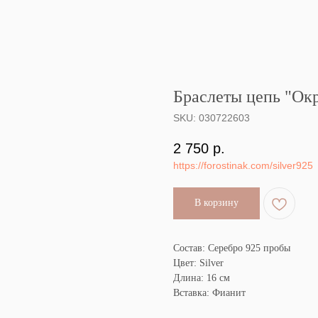
Браслеты цепь "Окр
SKU:
030722603
2 750
р.
https://forostinak.com/silver925
В корзину
Состав: Серебро 925 пробы
Цвет: Silver
Длина: 16 см
Вставка: Фианит