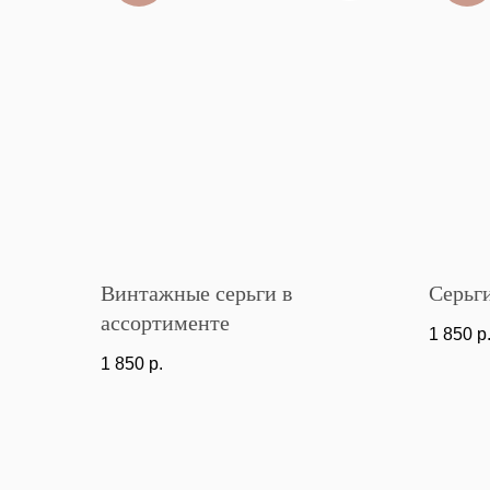
Винтажные серьги в
Серьг
ассортименте
1 850
р
1 850
р.