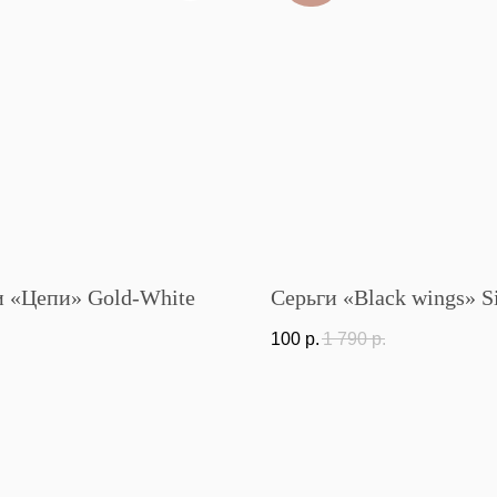
и «Цепи» Gold-White
Серьги «Black wings» Si
.
100
р.
1 790
р.