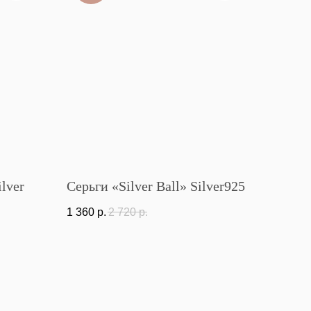
lver
Серьги «Silver Ball» Silver925
1 360
р.
2 720
р.