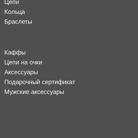
ОПЛАТА, ДОСТАВКА И
ВОЗВРАТ
Условия оплаты, доставки
и возврата
Гарантия
Возврат
Программа лояльности
FAQ
КЛИЕНТСКАЯ
ПОДДЕРЖКА
9:00-18:00 (по МСК)
+7(932)111-27-25
,
Написать нам в
Telegram,
АДРЕС МАГАЗИНА