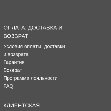
OFFLINE-магазин:
г.Екатеринбург, ул. 8 марта 46-
ТРЦ Гринвич, 1 уровень.
(над Гиперболой, возле
магазина UOMO)
PR И МЕДИА
p.r.forostina@gmail.com
ФРАНШИЗА
ПАРТНЕРСКАЯ ПРОГРАММА
Работа у нас
Оптовое сотрудничество
Как ухаживать за украшениями
Наши представители
Политика конфиденциальности