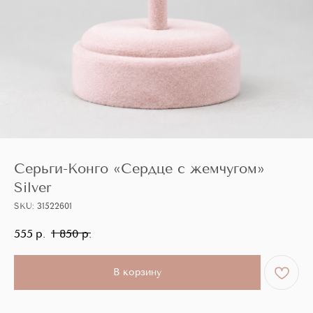
Серьги-Конго «Сердце с жемчугом»
Silver
SKU:
31522601
555
р.
1 850
р.
В корзину