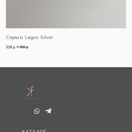
Серьги Lagos Silver
Же
528
р.
1 760
р.
567
КАТАЛОГ