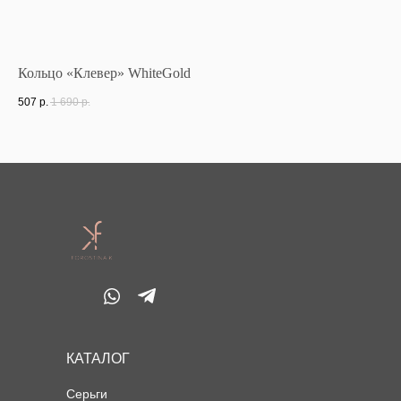
Кольцо «Клевер» WhiteGold
Же
507
р.
1 690
р.
56
КАТАЛОГ
Серьги