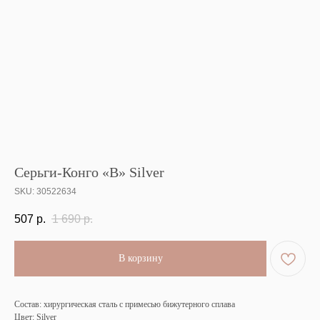
Серьги-Конго «В» Silver
SKU:
30522634
507
р.
1 690
р.
В корзину
Состав: хирургическая сталь с примесью бижутерного сплава
Цвет: Silver