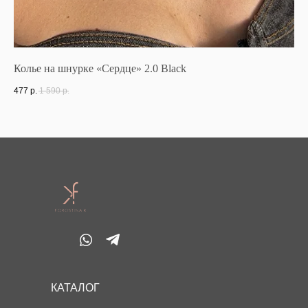
Колье на шнурке «Сердце» 2.0 Black
Ко
477
р.
1 590
р.
50
КАТАЛОГ