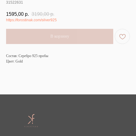
31522631
1595,00
р.
3190,00
р.
https://forostinak.com/silver925
В корзину
Состав: Серебро 925 пробы
Цвет: Gold