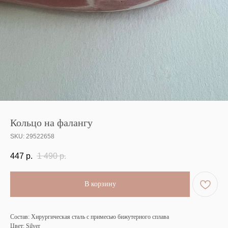
Кольцо на фалангу
SKU:
29522658
447
р.
1 490
р.
В корзину
Состав: Хирургическая сталь с примесью бижутерного сплава
Цвет: Silver