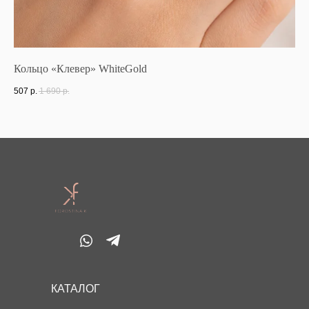
Кольцо «Клевер» WhiteGold
Ко
507
р.
1 690
р.
47
КАТАЛОГ