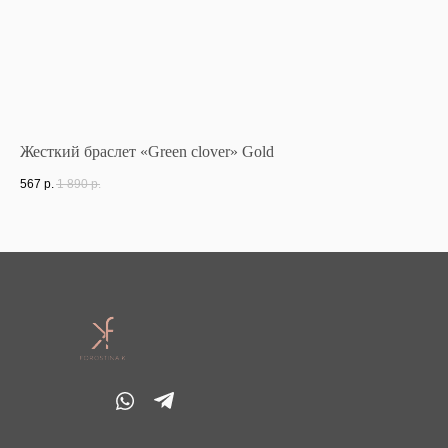
Жесткий браслет «Green clover» Gold
Ко
567
р.
1 890
р.
47