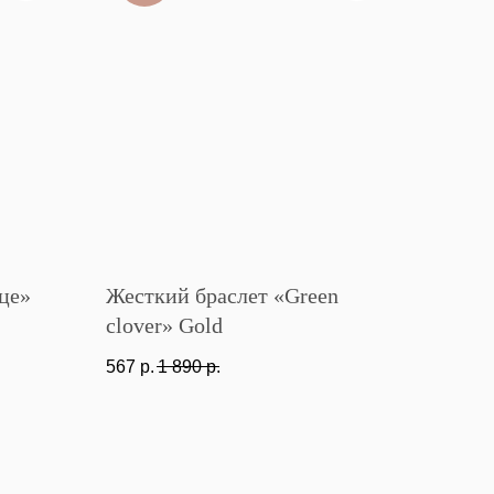
це»
Жесткий браслет «Green
clover» Gold
567
р.
1 890
р.