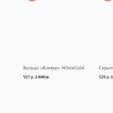
Кольцо «Клевер» WhiteGold
Серьги
507
р.
1 690
р.
528
р.
1