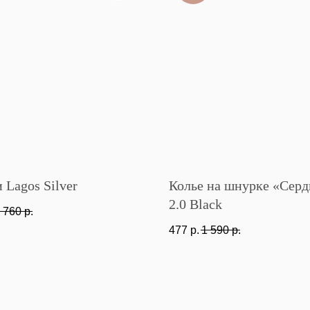
 Lagos Silver
Колье на шнурке «Серд
2.0 Black
 760
р.
477
р.
1 590
р.