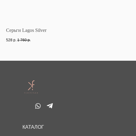
Серьги Lagos Silver
Ко
528
р.
1 760
р.
47
КАТАЛОГ