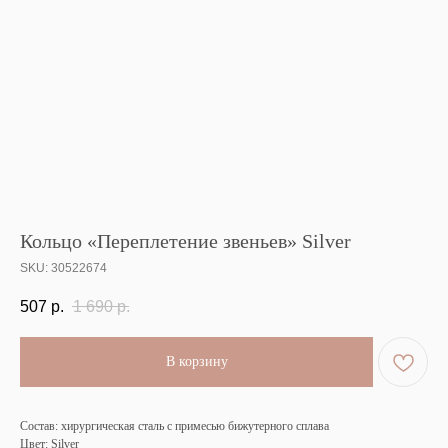
Кольцо «Переплетение звеньев» Silver
SKU:
30522674
507
р.
1 690
р.
В корзину
Состав: хирургическая сталь с примесью бижутерного сплава
Цвет: Silver