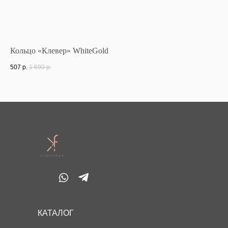
Кольцо «Клевер» WhiteGold
Ко
507
р.
1 690
р.
47
КАТАЛОГ