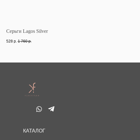
Серьги Lagos Silver
Ко
528
р.
1 760
р.
47
КАТАЛОГ