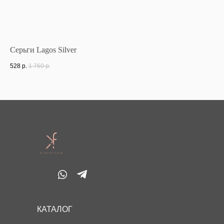
Серьги Lagos Silver
Же
528
р.
1 760
р.
56
КАТАЛОГ