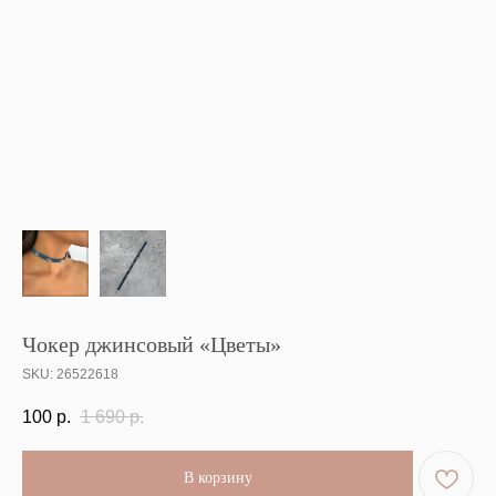
Чокер джинсовый «Цветы»
SKU:
26522618
100
р.
1 690
р.
В корзину