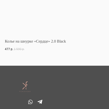
Колье на шнурке «Сердце» 2.0 Black
Ко
477
р.
1 590
р.
50