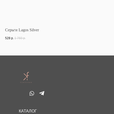
Серьги Lagos Silver
Же
528
р.
1 760
р.
56
КАТАЛОГ