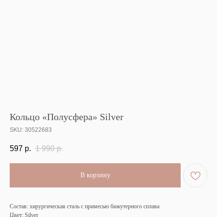
Кольцо «Полусфера» Silver
SKU:
30522683
597
р.
1 990
р.
В корзину
Состав: хирургическая сталь с примесью бижутерного сплава
Цвет: Silver