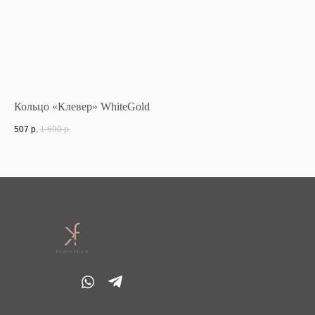
Кольцо «Клевер» WhiteGold
Же
507
р.
1 690
р.
56