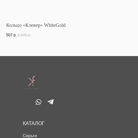
Кольцо «Клевер» WhiteGold
Се
507
р.
1 690
р.
52
КАТАЛОГ
Серьги