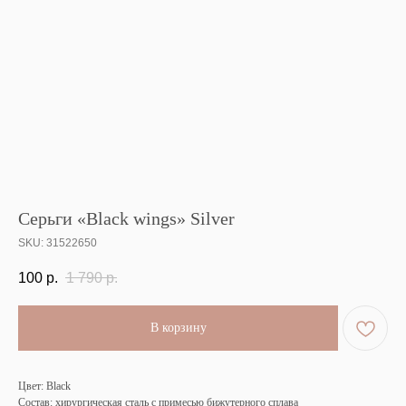
Серьги «Black wings» Silver
SKU:
31522650
100
р.
1 790
р.
В корзину
Цвет: Black
Состав: хирургическая сталь с примесью бижутерного сплава