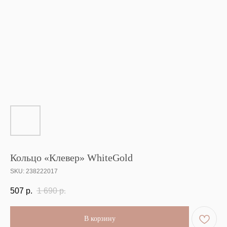
Кольцо «Клевер» WhiteGold
SKU:
238222017
507
р.
1 690
р.
В корзину