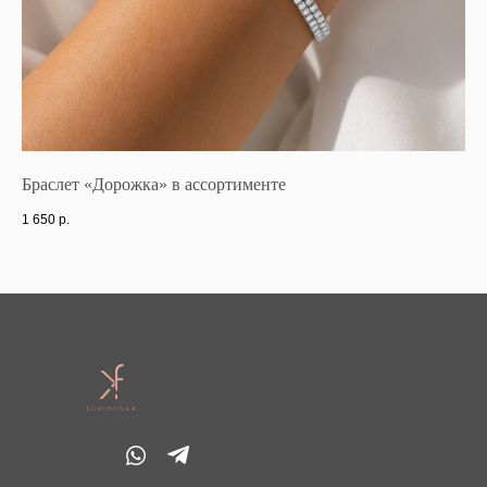
Браслет «Дорожка» в ассортименте
Бр
1 650
р.
1 7