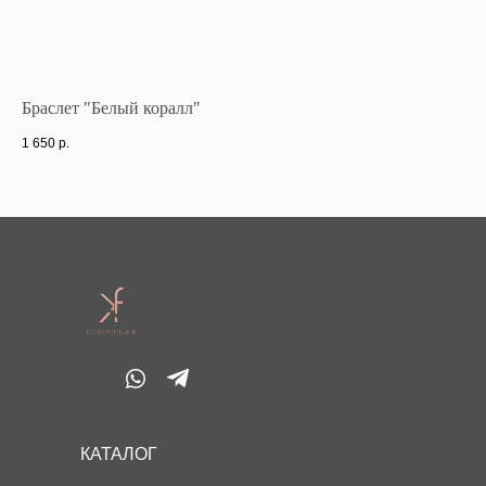
Браслет "Белый коралл"
Бр
1 650
р.
1 6
КАТАЛОГ