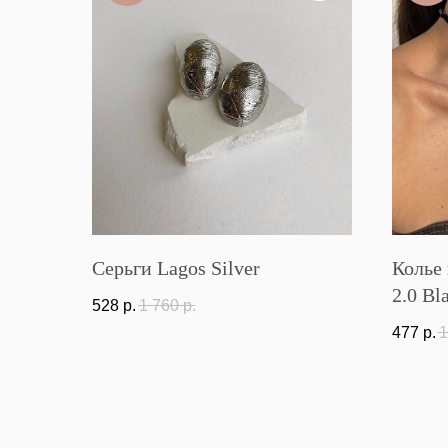
Серьги Lagos Silver
Колье
2.0 Bl
528
р.
1 760
р.
477
р.
1