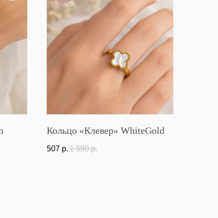
n
Кольцо «Клевер» WhiteGold
507
р.
1 690
р.