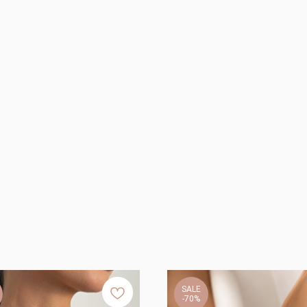
SALE
-70%