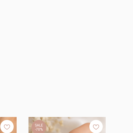
SALE
-70%