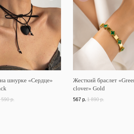
 на шнурке «Сердце»
Жесткий браслет «Gree
ack
clover» Gold
 590
р.
567
р.
1 890
р.