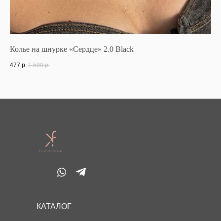
Колье на шнурке «Сердце» 2.0 Black
Же
477
р.
1 590
р.
56
КАТАЛОГ