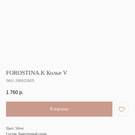
FOROSTINA.K Колье V
SKU:
280622605
1 760
р.
В корзину
Цвет: Silver
Состав: Бижутерный сплав