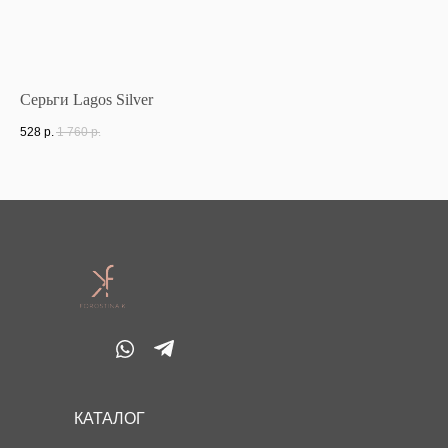
Серьги Lagos Silver
Же
528
р.
1 760
р.
56
КАТАЛОГ