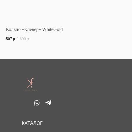
Кольцо «Клевер» WhiteGold
Же
507
р.
1 690
р.
56
КАТАЛОГ