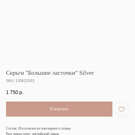
Серьги "Большие ласточки" Silver
SKU:
130622533
1 750
р.
В корзину
Состав: Изготовлен из ювелирного сплава
Вид замка серег: английский замок