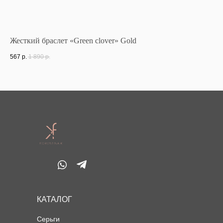
Жесткий браслет «Green clover» Gold
Се
567
р.
1 890
р.
52
КАТАЛОГ
Серьги