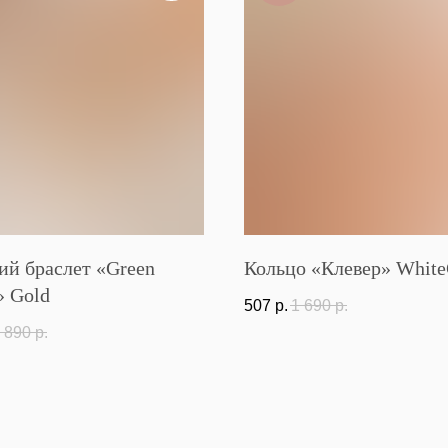
ий браслет «Green
Кольцо «Клевер» White
» Gold
507
р.
1 690
р.
 890
р.