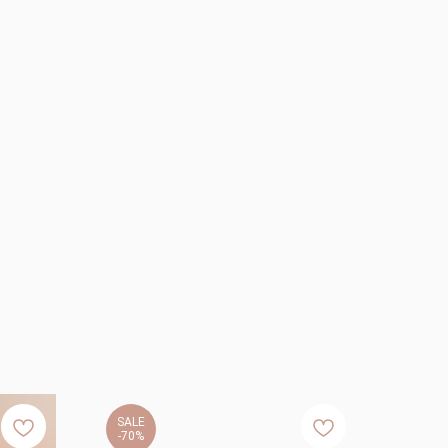
SALE
-70%