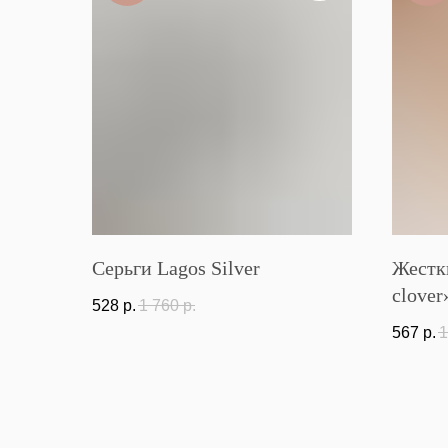
Серьги Lagos Silver
Жестк
clover
528
р.
1 760
р.
567
р.
1