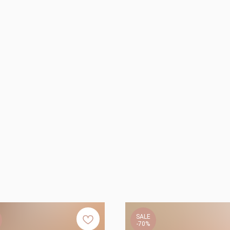
SALE
-70%