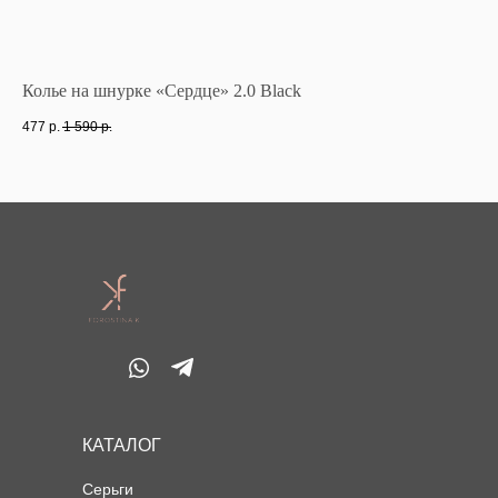
Колье на шнурке «Сердце» 2.0 Black
Ко
477
р.
1 590
р.
50
КАТАЛОГ
Серьги