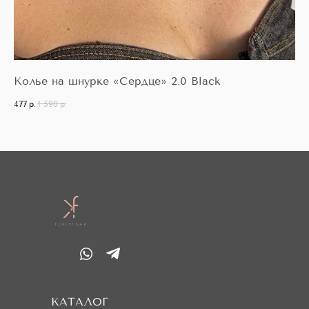
Колье на шнурке «Сердце» 2.0 Black
Се
477
р.
1 590
р.
52
КАТАЛОГ