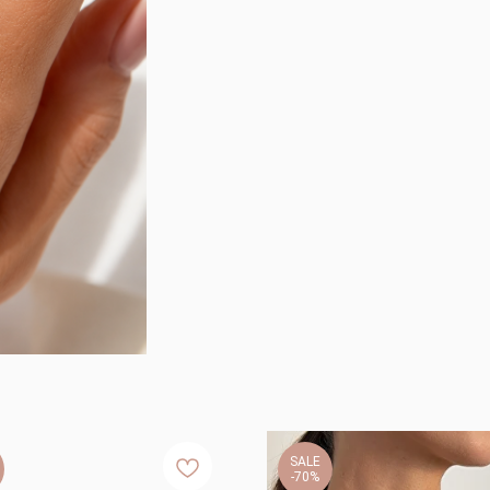
SALE
-70%