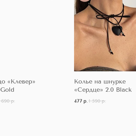
цо «Клевер»
Колье на шнурке
eGold
«Сердце» 2.0 Black
1 690
р.
477
р.
1 590
р.