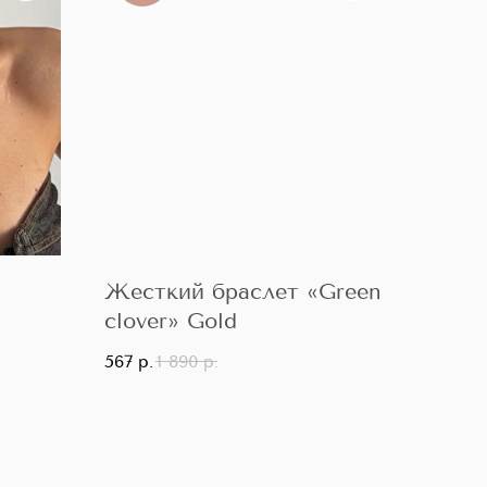
Жесткий браслет «Green
clover» Gold
567
р.
1 890
р.