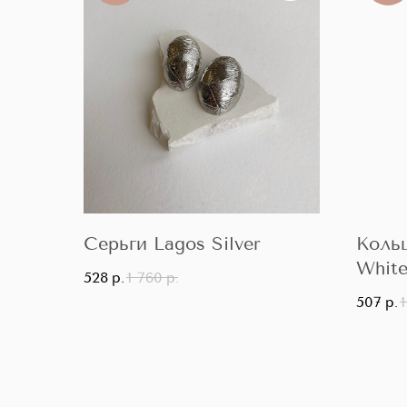
Серьги Lagos Silver
Коль
Whit
528
р.
1 760
р.
507
р.