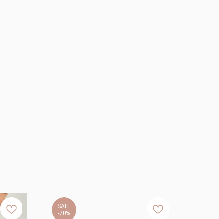
SALE
-70%