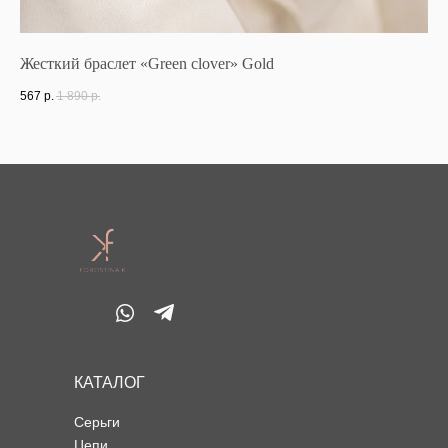
Жесткий браслет «Green clover» Gold
Ко
567
р.
1 890
р.
47
КАТАЛОГ
Серьги
Цепи