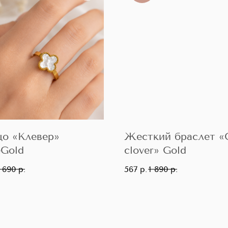
цо «Клевер»
Жесткий браслет «
eGold
clover» Gold
1 690
р.
567
р.
1 890
р.