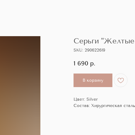
Серьги "Желтые 
SKU:
290622619
1 690
р.
В корзину
Цвет: Silver
Состав: Хирургическая стал