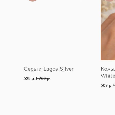
Серьги Lagos Silver
Коль
Whit
528
р.
1 760
р.
507
р.