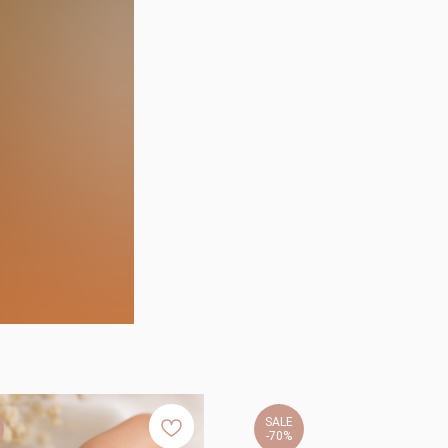
SALE
-70%