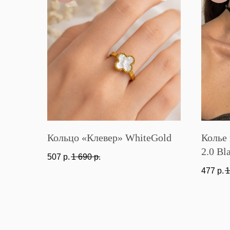
Кольцо «Клевер» WhiteGold
Колье
2.0 Bl
507
р.
1 690
р.
477
р.
1