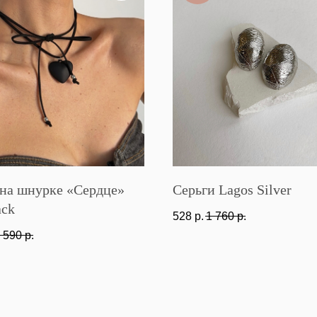
 на шнурке «Сердце»
Серьги Lagos Silver
ack
528
р.
1 760
р.
 590
р.