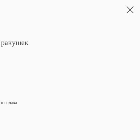
х ракушек
го сплава