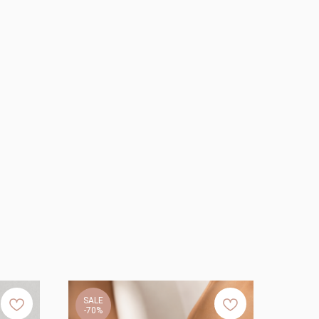
SALE
-70%