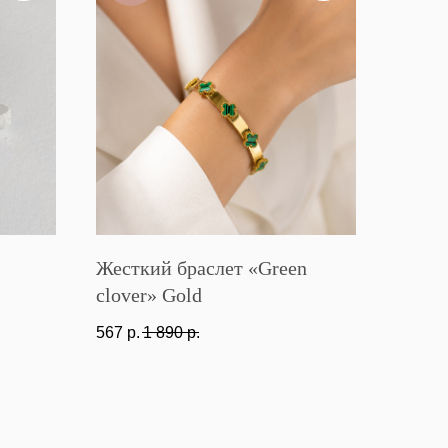
Жесткий браслет «Green
clover» Gold
567
р.
1 890
р.