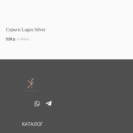
Серьги Lagos Silver
Же
528
р.
1 760
р.
56
КАТАЛОГ