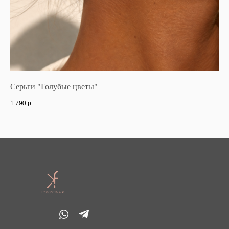
Серьги "Голубые цветы"
Дв
1 790
р.
56