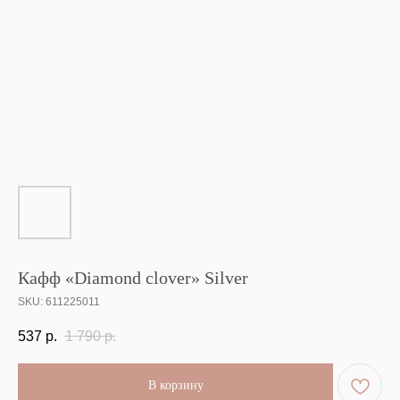
Кафф «Diamond clover» Silver
SKU:
611225011
537
р.
1 790
р.
В корзину