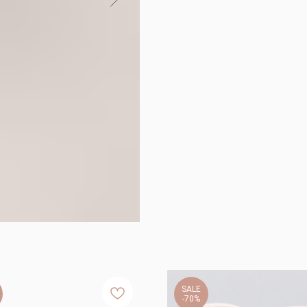
SALE
-70%