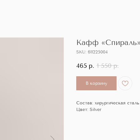
Кафф «Спираль» 
SKU:
611225004
465
р.
1 550
р.
В корзину
Состав: хирургическая стал
Цвет: Silver