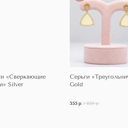
ги «Сверкающие
Серьги «Треугольни
» Silver
Gold
.
555
р.
1 850
р.