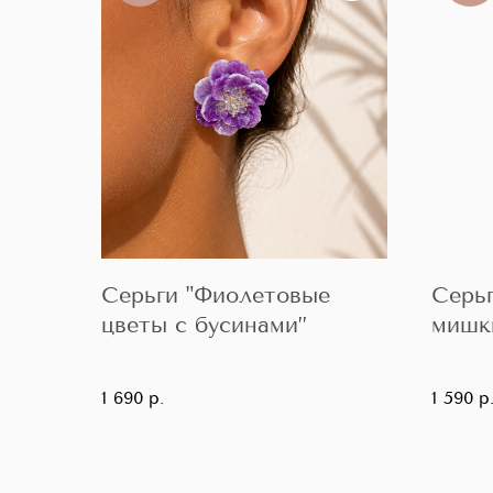
Серьги "Фиолетовые
Серь
цветы с бусинами”
мишки
1 690
р.
1 590
р