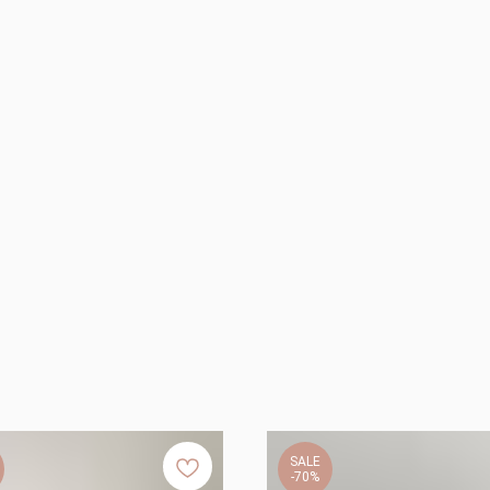
SALE
-70%