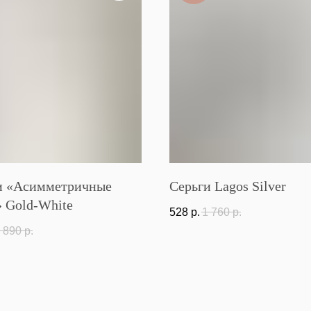
и «Асимметричные
Серьги Lagos Silver
» Gold-White
528
р.
1 760
р.
 890
р.