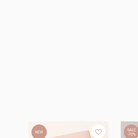
SALE
NEW
-70%