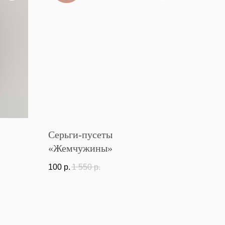
Серьги-пусеты
«Жемчужины»
100
р.
1 550
р.