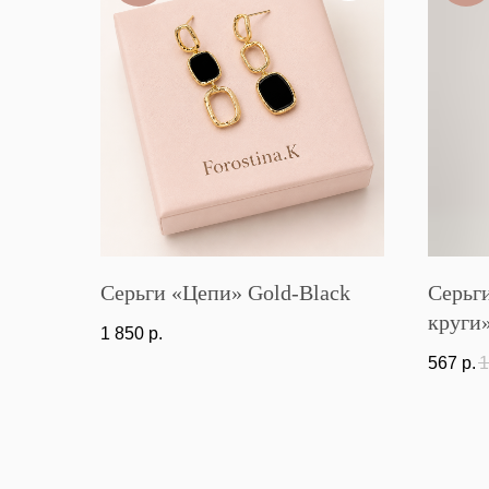
Серьги «Цепи» Gold-Black
Серьг
круги
1 850
р.
567
р.
1