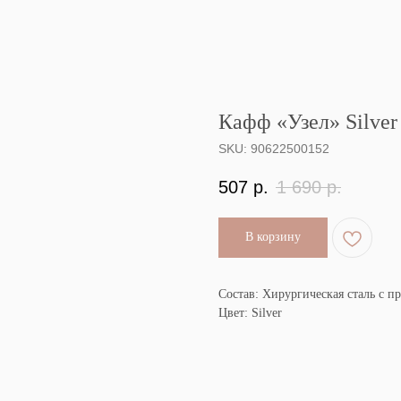
Кафф «Узел» Silver
SKU:
90622500152
507
р.
1 690
р.
В корзину
Состав: Хирургическая сталь с 
Цвет: Silver