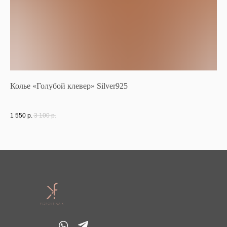
Колье «Голубой клевер» Silver925
Чо
1 550
р.
3 100
р.
10