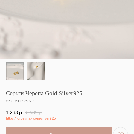
Серьги Черепа Gold Silver925
SKU:
611225029
1 268
р.
2 535
р.
https://forostinak.com/silver925