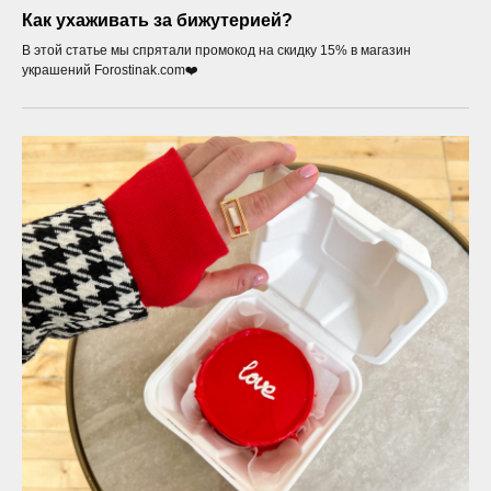
Как ухаживать за бижутерией?
В этой статье мы спрятали промокод на скидку 15% в магазин
украшений Forostinak.com❤️
КАТАЛОГ
Серьги
Цепи
Кольца
Браслеты
Каффы
Цепи на очки
Аксессуары
Подарочный сертификат
Мужские аксессуары