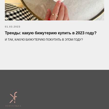
01.03.2023
ОПЛАТА, ДОСТАВКА И
Тренды: какую бижутерию купить в 2023 году?
ВОЗВРАТ
И ТАК, КАКУЮ БИЖУТЕРИЮ ПОКУПАТЬ В ЭТОМ ГОДУ?
Условия оплаты, доставки
и возврата
Гарантия
Возврат
Программа лояльности
FAQ
КЛИЕНТСКАЯ
ПОДДЕРЖКА
9:00-18:00 (по МСК)
+7(932)111-27-25
,
Написать нам в
Telegram,