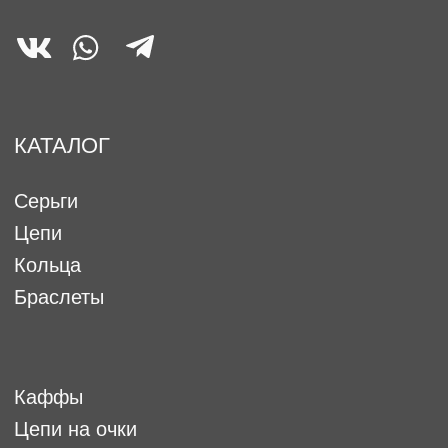
АДРЕС МАГАЗИНА
OFFLINE-магазин:
г.Екатеринбург, ул. 8 марта 46-
ТРЦ Гринвич, 1 уровень.
(над Гиперболой, возле
магазина UOMO)
PR И МЕДИА
p.r.forostina@gmail.com
ФРАНШИЗА
ПАРТНЕРСКАЯ ПРОГРАММА
Работа у нас
Оптовое сотрудничество