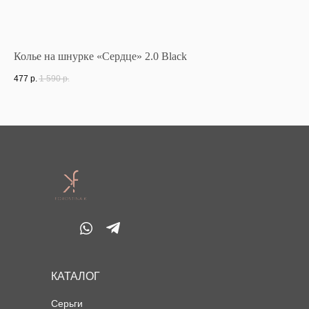
Колье на шнурке «Сердце» 2.0 Black
Ко
477
р.
1 590
р.
50
КАТАЛОГ
Серьги